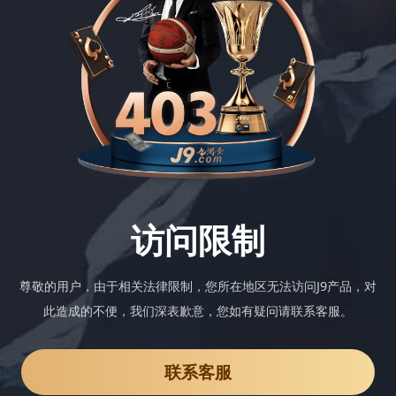
访问限制
尊敬的用户，由于相关法律限制，您所在地区无法访问J9产品，对
此造成的不便，我们深表歉意，您如有疑问请联系客服。
联系客服