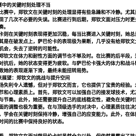
赛中的关键时刻处理不当
比赛中，郑钦文在关键时刻的处理显得有些急躁和不冷静。尤其
现了几次不必要的失误。比赛进行到后期，郑钦文面对压力时更
奏。
卡则在关键时刻表现得更加沉稳，每当比赛进入关键时刻，她总
其是在破发点上，萨巴伦卡的表现极为果断，几乎没有给郑钦文
机会，失去了逆转的可能性。
郑钦文在体力和耐性方面的调节也不够及时。在比赛的后半段，
对抗后，她的状态变得更为疲软。与萨巴伦卡强大的体力和战斗
致她的表现逐渐下滑，最终未能扭转局势。
来展望：郑钦文的挑战与提升空间
场失利令人遗憾，但对于郑钦文而言，它也提供了宝贵的经验。
节和心理素质上。首先，郑钦文可以加强自己的接发球技术，尤
与节奏。此外，她还需要提升自己的底线稳定性，避免在关键时
面的调整也极为重要。在与顶级选手的对决中，心理素质往往决
，学会在关键时刻保持冷静，增强自己的应变能力。此外，在体
时间的比赛中保持良好的状态。