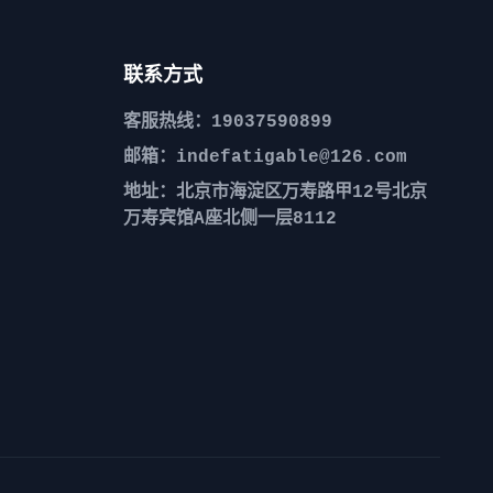
联系方式
客服热线：19037590899
邮箱：indefatigable@126.com
地址：北京市海淀区万寿路甲12号北京
万寿宾馆A座北侧一层8112