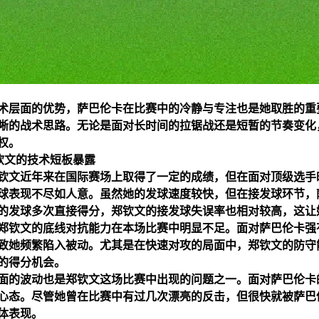
术层面的优势，萨巴伦卡在比赛中的冷静与专注也是她取胜的重
晰的战术思路。无论是面对长时间的拉锯战还是短暂的节奏变化
权。
钦文的技术短板暴露
钦文近年来在国际赛场上取得了一定的成绩，但在面对顶级选手
球表现不尽如人意。虽然她的发球速度较快，但在接发球环节，
的发球多次直接得分，郑钦文的接发球失误率也相对较高，这让
郑钦文的底线对抗能力在本场比赛中明显不足。面对萨巴伦卡强
致她频繁陷入被动。尤其是在快速对攻的局面中，郑钦文的防守
的得分机会。
面的波动也是郑钦文这场比赛中出现的问题之一。面对萨巴伦卡
心态。尽管她曾在比赛中有过几次漂亮的反击，但很快就被萨巴
体表现。