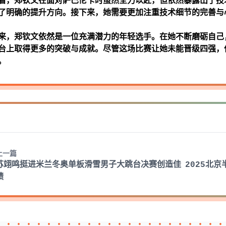
看，郑钦文在面对萨巴伦卡时虽然全力以赴，但依然暴露出了技
了明确的提升方向。接下来，她需要更加注重技术细节的完善与
来，郑钦文依然是一位充满潜力的年轻选手。在她不断磨砺自己
台上取得更多的突破与成就。尽管这场比赛让她未能晋级四强，
。
上一篇
苏翊鸣挺进米兰冬奥单板滑雪男子大跳台决赛创造佳
2025北
绩