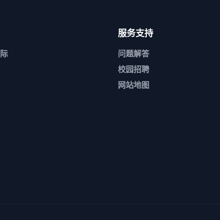
服务支持
际
问题解答
校园招聘
网站地图