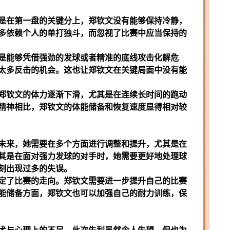
是在第一盘的关键分上，郑钦文没有能够保持冷静，
多依赖个人的单打独斗，而忽视了比赛中应当保持的
是能够凭借强劲的发球或者精准的底线攻击化解危
太多反击的机会。这也让郑钦文在关键局面中没有能
郑钦文的体力逐渐下滑，尤其是在连续长时间的跑动
精神相比，郑钦文的体能储备和恢复速度显得相对较
未来，她需要在多个方面进行调整和提升，尤其是在
其是在面对强力发球的对手时，她需要更好地处理球
刻出现过多的失误。
定了比赛的走向。郑钦文需要进一步提升自己的比赛
能储备方面，郑钦文也可以加强自己的耐力训练，保