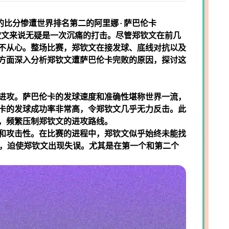
2的比分惨遭世界排名第二的阿里娜·萨巴伦卡
对郑钦文来说无疑是一次沉痛的打击。尽管郑钦文在前几
不从心。整场比赛，郑钦文在接发球、底线对抗以及
方面深入分析郑钦文遭萨巴伦卡完败的原因，探讨这
进攻。萨巴伦卡的发球速度和准确性堪称世界一流，
卡的发球成功率非常高，令郑钦文几乎无力反击。此
，频繁压制郑钦文的进攻路线。
和攻击性。在比赛的进程中，郑钦文似乎始终未能找
，迫使郑钦文出现失误。尤其是在第一个和第二个